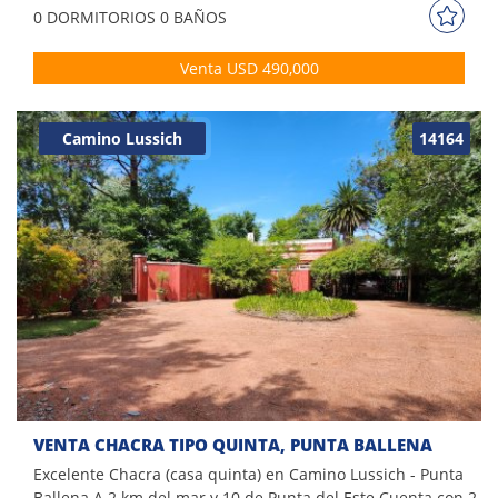
nuestros asesores.
0 DORM
ITORIOS
0 BAÑOS
Venta USD 490,000
Camino Lussich
14164
VENTA CHACRA TIPO QUINTA, PUNTA BALLENA
Excelente Chacra (casa quinta) en Camino Lussich - Punta
Ballena A 2 km del mar y 10 de Punta del Este Cuenta con 2