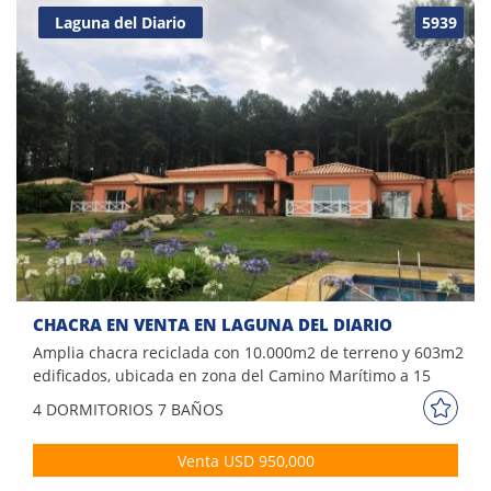
celular - A minutos de los principales puntos de interés Por
Laguna del Diario
5939
más información conversa con nosotros!
CHACRA EN VENTA EN LAGUNA DEL DIARIO
Amplia chacra reciclada con 10.000m2 de terreno y 603m2
edificados, ubicada en zona del Camino Marítimo a 15
minutos de Punta del Este, 3km del mar y 5km de Solanas.
4 DORM
ITORIOS
7 BAÑOS
Comodidades: -Amplio living con estufa a leña -Comedor
principal -Cocina con comedor diario completa -4
Venta USD 950,000
dormitorios en suite -7 baños -Lavadero -Dependencia de
servicio -Office -Galería con vista al parque -Barbacoa con