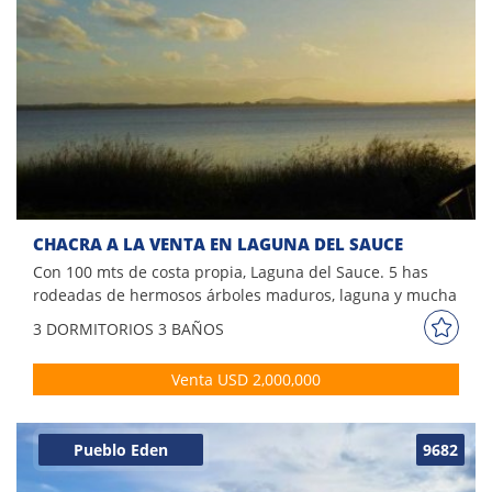
CHACRA A LA VENTA EN LAGUNA DEL SAUCE
Con 100 mts de costa propia, Laguna del Sauce. 5 has
rodeadas de hermosos árboles maduros, laguna y mucha
paz. Casa principal, casa de caseros, piscina. Living con
3 DORM
ITORIOS
3 BAÑOS
estufa a leña, comedor, 3 dormitorios (uno en suite).
Estudio. Dependencia de servicio completa. Cocina
Venta USD 2,000,000
espaciosa, lavadero. Terraza con parrillero. Garage. 300 mts
edificados y mas de 47 m2 semicubiertos.
Pueblo Eden
9682