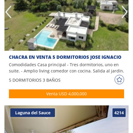
con dos dormitorios de servicio completos. Consulte para
conocer esta fabulosa propiedad!!
CHACRA EN VENTA 5 DORMITORIOS JOSE IGNACIO
Comodidades Casa principal - Tres dormitorios, uno en
suite. - Amplio living comedor con cocina. Salida al jardín.
Casa de huéspedes - Dos dormitorios y un baño. Uno con
5 DORM
ITORIOS
3 BAÑOS
cama de dos plazas y otro dormitorios con 6 camas
individuales. Amplia piscina Barbacoa techada con plancha
Venta USD 4,000,000
a gas, horno de pan, muy completa. Cochera para dos
autos. Cancha de tennis y cancha de petanque. Por mas
información contáctese con uno de nuestros asesores.
Laguna del Sauce
4214