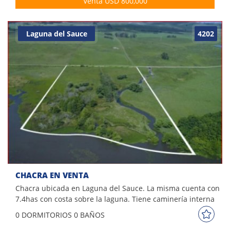
Venta USD 800,000
dormitorios, 2 en suite.
Laguna del Sauce
4202
CHACRA EN VENTA
Chacra ubicada en Laguna del Sauce. La misma cuenta con
7.4has con costa sobre la laguna. Tiene caminería interna
con árboles desde la entrada a la costa. También corre por
0 DORM
ITORIOS
0 BAÑOS
la chacra una hermosa cañada. Características: -