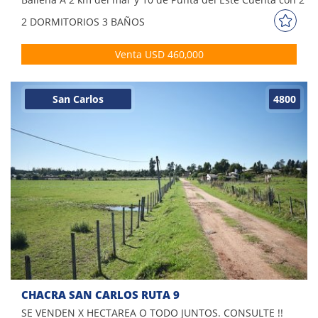
Dormitorios 3 Baños 2 Suites Cocina : Cocina, Living ,
2 DORM
ITORIOS
3 BAÑOS
Comedor Terreno : 1 hectárea con 800 m2
Venta USD 460,000
San Carlos
4800
CHACRA SAN CARLOS RUTA 9
SE VENDEN X HECTAREA O TODO JUNTOS. CONSULTE !!