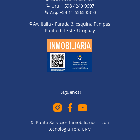
impecable, esta chacra posee un Índice CONEAT de 117,
Uru: +598 4249 9697
garantizando una tierra fértil y productiva. No es solo una
Arg. +54 11 5365 0810
inversión inmobiliaria; es el regreso a lo esencial con la
Av. Italia - Parada 3, esquina Pampas.
sofisticación que solo Punta del Este puede ofrecer. ¿Te
Punta del Este, Uruguay
permites descubrir el siguiente capítulo de tu vida frente a
la laguna?
¡Síguenos!
Sí Punta Servicios Inmobiliarios | con
tecnología
Tera CRM