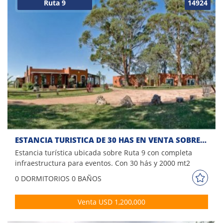
Ruta 9
14924
ESTANCIA TURISTICA DE 30 HAS EN VENTA SOBRE RUTA 9
Estancia turística ubicada sobre Ruta 9 con completa
infraestructura para eventos. Con 30 hás y 2000 mt2
cubiertos. Comodidades: - Salón de fiestas con capacidad
0 DORM
ITORIOS
0 BAÑOS
para 500 personas - Museo - Sala de conferencias - Piscina
- Vestuarios - Canchas deportivas - Espacios para juegos
Venta USD 1,200,000
campestres y actividades gauchas - Potreros de agua y
bebederos - Instalaciones de UTE, Agua, WIFI y señal de