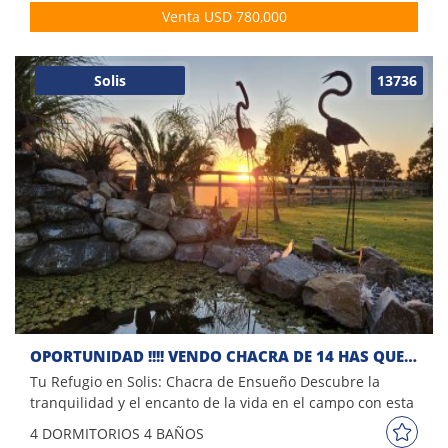
Alambrado Perimetral - Área de terreno: 7.4ha - Arroyo -
Venta USD 780,000
Caminería - Portera - Predio cercado
Solis
13736
OPORTUNIDAD !!!! VENDO CHACRA DE 14 HAS QUE YA NO SE ENCUENTRAN EN LA ZONA . CANCHA DE POLO , PICADERO Y CABALLERIZAS
Tu Refugio en Solis: Chacra de Ensueño Descubre la
tranquilidad y el encanto de la vida en el campo con esta
exquisita chacra en Solis. Ideal para quienes buscan un
4 DORM
ITORIOS
4 BAÑOS
hogar donde la naturaleza y el confort se entrelazan. Esta