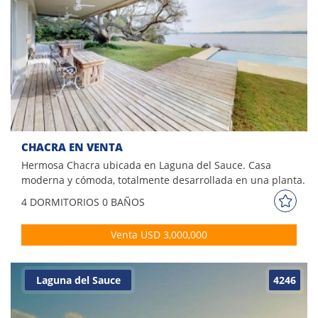
CHACRA EN VENTA
Hermosa Chacra ubicada en Laguna del Sauce. Casa
moderna y cómoda, totalmente desarrollada en una planta.
Sobre un lote de 6,7 has. Comodidades: - Living - Comedor -
4 DORM
ITORIOS
0 BAÑOS
4 Dormitorios (2 Suites) - 5 Toilettes - Dependencia - Piscina
- Cocheras
Venta USD 3,000,000
Laguna del Sauce
4246