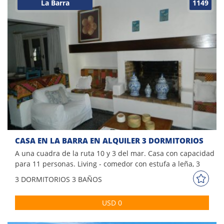
La Barra
1149
CASA EN LA BARRA EN ALQUILER 3 DORMITORIOS
A una cuadra de la ruta 10 y 3 del mar. Casa con capacidad
para 11 personas. Living - comedor con estufa a leña, 3
dormitorios (dos en suite), 7 camas, 8 Plazas. Parrillero
3 DORM
ITORIOS
3 BAÑOS
techado. Aire acondicionado.
USD 0