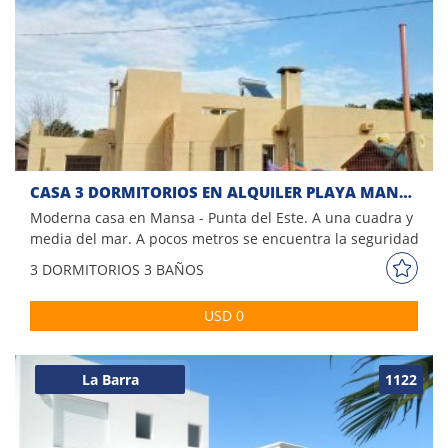
CASA 3 DORMITORIOS EN ALQUILER PLAYA MANSA
Moderna casa en Mansa - Punta del Este. A una cuadra y
media del mar. A pocos metros se encuentra la seguridad
del complejo Veramansa lo cuál nos brinda una
3 DORM
ITORIOS
3 BAÑOS
tranquilidad extra. Acceso al túnel que conecta al mar.
Comodidades: - Living comedor - Salida a terraza con vista
USD 0
al mar - Estufa a leña - Cocina - 3 Dormitorios (2 suites) - 3
Baños - Jardín cercado - Parrillero techado
La Barra
1122