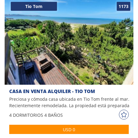
Tio Tom
1173
CASA EN VENTA ALQUILER - TIO TOM
Preciosa y cómoda casa ubicada en Tio Tom frente al mar.
Recientemente remodelada. La propiedad está preparada
para recibir familias con niños chicos ya que tiene
4 DORM
ITORIOS
4 BAÑOS
protecciones en todos los balcones, escalera y piscina. Gran
terraza con mirador en el techo y vista panorámica.
USD 0
Comodidades: - Living comedor - Terraza - Cocina - 4
Dormitorios (3 suites) - 4 Baños - Hermoso jardín - Parrillero