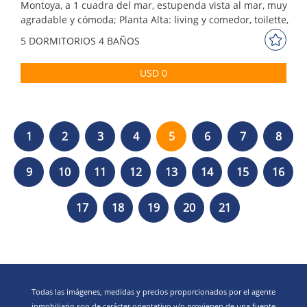
Montoya, a 1 cuadra del mar, estupenda vista al mar, muy
agradable y cómoda; Planta Alta: living y comedor, toilette,
cocina y suite principal; Planta baja: 4 dormitorios, 3 baños,
5 DORM
ITORIOS
4 BAÑOS
2 suites; servicio con baño, parrillero techado
USD 0
1
2
3
4
5
6
7
8
9
10
11
12
13
14
15
16
17
18
19
20
21
Todas las imágenes, medidas y precios proporcionados por el agente
inmobiliario son de carácter orientativo y/o provienen de una fuente