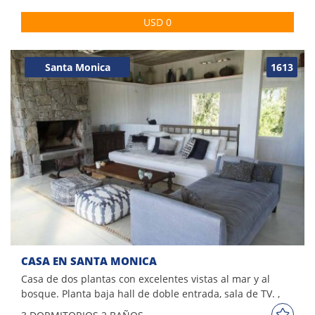
José Ignacio. La casa cuenta con 4 dormitorios, 5 baños,
USD 0
amplio living comedor, cocina, piscina y parrillero. Espacios
generosos y muy iluminados!
Santa Monica
1613
CASA EN SANTA MONICA
Casa de dos plantas con excelentes vistas al mar y al
bosque. Planta baja hall de doble entrada, sala de TV. ,
toilette, 2 dormitorios con baños en suite. Planta superior