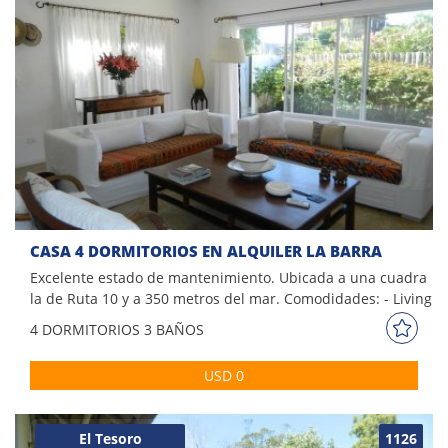
CASA 4 DORMITORIOS EN ALQUILER LA BARRA
Excelente estado de mantenimiento. Ubicada a una cuadra
la de Ruta 10 y a 350 metros del mar. Comodidades: - Living
súper luminoso con vista al jardín - Comedor - Cocina con
4 DORM
ITORIOS
3 BAÑOS
comedor diario - 1 toilette - 2 dormitorios en suite - 2
dormitorios más con un baño - Dependencia de servicio
USD 0
con comedor, cocina y un baño. - Fondo cerrado con
parrillero
El Tesoro
1126