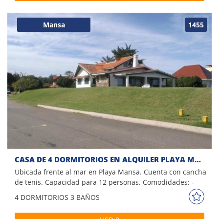
Mansa
1455
CASA DE 4 DORMITORIOS EN ALQUILER PLAYA MANSA
Ubicada frente al mar en Playa Mansa. Cuenta con cancha
de tenis. Capacidad para 12 personas. Comodidades: -
Living - comedor - Cocina - 4 dormitorios - 3 baños -
4 DORM
ITORIOS
3 BAÑOS
Dependencia de servicio - Amplio parrillero - Garaje para 2
autos