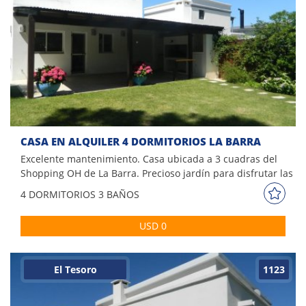
CASA EN ALQUILER 4 DORMITORIOS LA BARRA
Excelente mantenimiento. Casa ubicada a 3 cuadras del
Shopping OH de La Barra. Precioso jardín para disfrutar las
tardes de verano, gran galería con parrillero techado.
4 DORM
ITORIOS
3 BAÑOS
Comodidades: - Living con vista al jardín - Comedor -
Cocina con comedor diario - 1 toilette - 1 dormitorio en
USD 0
suite en planta baja - En planta alta 3 dormitorios, principal
en suite con terraza y vestidor, 1 baño
El Tesoro
1123