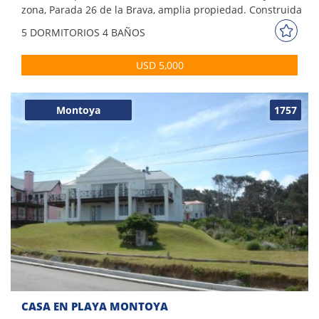
zona, Parada 26 de la Brava, amplia propiedad. Construida
en 3 niveles. Comodidades: - Living comedor - Cocina
5 DORM
ITORIOS
4 BAÑOS
integrada - 5 Dormitorios (2 suites) - 4 baños - Playroom con
cocina integrada y juegos - Parque con piscina - Parrillero -
USD 5,000
Capacidad 12 personas
Montoya
1757
CASA EN PLAYA MONTOYA