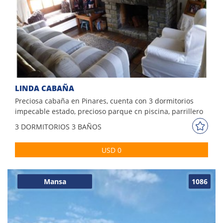
LINDA CABAÑA
Preciosa cabaña en Pinares, cuenta con 3 dormitorios
impecable estado, precioso parque cn piscina, parrillero
techado, excelente ubicación a pocas cuadras del mar,
3 DORM
ITORIOS
3 BAÑOS
ideal para disfrutar en familia
USD 0
Mansa
1086