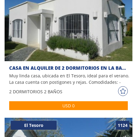
CASA EN ALQUILER DE 2 DORMITORIOS EN LA BARRA
Muy linda casa, ubicada en El Tesoro, ideal para el verano.
La casa cuenta con postigones y rejas. Comodidades: -
Living comedor - Estufa a leña - Playroom - 2 Dormitorios (1
2 DORM
ITORIOS
2 BAÑOS
suite) - 2 Baños Por mas información conversa con
nosotros!
USD 0
El Tesoro
1124