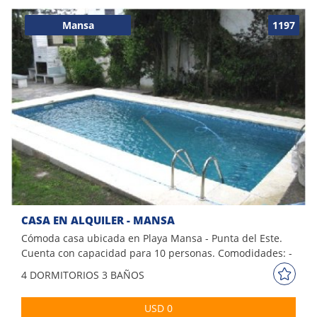
techado - Piscina exterior
Mansa
1197
CASA EN ALQUILER - MANSA
Cómoda casa ubicada en Playa Mansa - Punta del Este.
Cuenta con capacidad para 10 personas. Comodidades: -
Living comedor - Cocina - 4 Dormitorios - 3 Baños -
4 DORM
ITORIOS
3 BAÑOS
Lavadero - Piscina exterior - Parrillero techado - Garaje -
Capacidad para 10 personas
USD 0