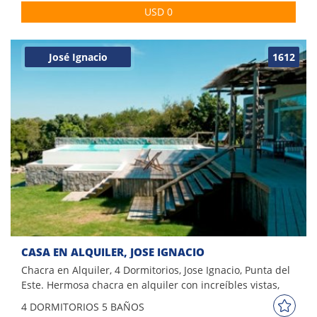
distribuyen dos dormitorios con un baño, playroom y la
USD 0
dependencia de servicio con baño. Jardín al fondo con
parrilla. Bien canchera!
José Ignacio
1612
CASA EN ALQUILER, JOSE IGNACIO
Chacra en Alquiler, 4 Dormitorios, Jose Ignacio, Punta del
Este. Hermosa chacra en alquiler con increíbles vistas,
ubicada en Medellín del Faro. Alejada del ruido de la
4 DORM
ITORIOS
5 BAÑOS
ciudad pero cerca de las mejores playas, locales y restos de