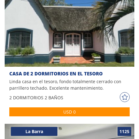
CASA DE 2 DORMITORIOS EN EL TESORO
Linda casa en el tesoro, fondo totalmente cerrado con
parrillero techado. Excelente mantenimiento.
Comodidades: - Living - comedor - Cocina - 1 dormitorio con
2 DORM
ITORIOS
2 BAÑOS
3 camas de una plaza - 1 dormitorio con cama matrimonial
en suite. - 2 baños WIFI Prepago
USD 0
La Barra
1125