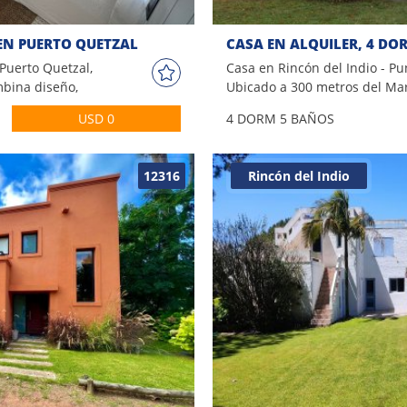
EN PUERTO QUETZAL
 Puerto Quetzal,
Casa en Rincón del Indio - Pu
mbina diseño,
Ubicado a 300 metros del Ma
tural único.
Dormitorios 5 Baños Cocina : A
USD 0
4 DORM
5 BAÑOS
verdes y la
Comedor , Living Comedor Co
 barrio, la
nuestros asesores.
 vida donde el
12316
Rincón del Indio
otagonistas. La
iving comedor
a al entorno,
a reuniones
jación. Su
ncional, permite
aria. La
rmitorios en
tas y una cuarta
 ofreciendo
ntes como para
uertes es su