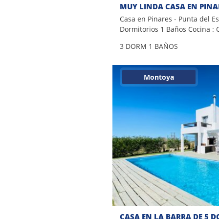
MUY LINDA CASA EN PINA
Casa en Pinares - Punta del E
Dormitorios 1 Baños Cocina : C
Comedor Equipamiento : Micr
3 DORM
1 BAÑOS
Lavarropas - Freezer - Fondo 
Cable, internet, ventiladores d
Edificado : 100 m2 Consulte c
Montoya
asesores.