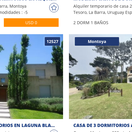
arra, Montoya
Alquiler temporario de casa 2
odidades : -5
Tesoro, La Barra, Uruguay Es
a Climatizada -
de 2 dormitorios, amplio livi
USD 0
2 DORM
1 BAÑOS
sayunador -
cocina integrada, 1 baño. Es
el mar. Por
disfrutables y bien equipados
 nosotros!
amplia terraza con parrillero
12527
Montoya
con bonito jardín. Ideal para 
familia ¡CONSULTE!
ALQUILER CASA 5 DORMITORIOS EN LAGUNA BLANCA, MANANTIALES
CASA DE 3 DORMITORIOS