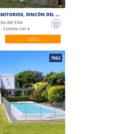
CASA EN ALQUILER, 4 DORMITORIOS, RINCÓN DEL INDIO
nta del Este
r. Cuenta con 4
mplia, Living ,
USD 0
nsulte con
7862