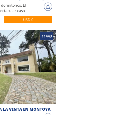
 dormitorios, El
pectacular casa
ng comedor,
USD 0
pacios muy
. En exterior
 techado, patio
11443
disfrutar en
 A LA VENTA EN MONTOYA