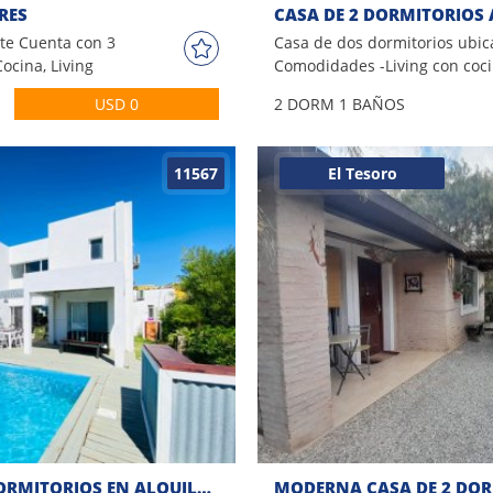
RES
ste Cuenta con 3
Casa de dos dormitorios ubi
ocina, Living
Comodidades -Living con coci
oondas -
Comedor diario. -2 dormitorio
USD 0
2 DORM
1 BAÑOS
cercado Tv
acondicionado. -1 baños, 1 toi
e techo, etc
cuadras del mar. Por mas in
on nuestros
contáctese con uno de nuestr
11567
El Tesoro
CASA EN LA BARRA DE 5 DORMITORIOS EN ALQUILER DE TEMPORADA