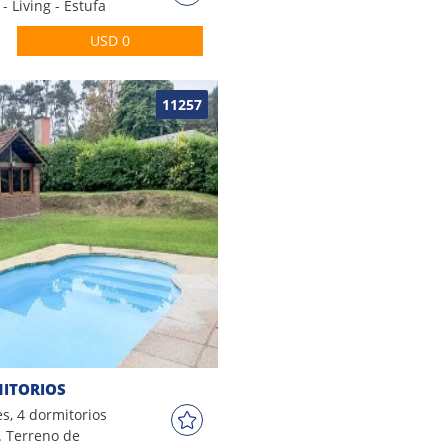
- Living - Estufa
inida - 4
USD 0
s - Barbacoa -
11257
MITORIOS
s, 4 dormitorios
. Terreno de