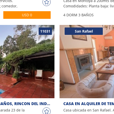
rvicios.
Casa en Montoya a 200mts de
ng comedor,
Comodidades: Planta baja: li
en suite,
luminoso, comedor independi
USD 0
4 DORM
3 BAÑOS
cio con baño,
independiente, dependencia 
cochera Consulte
baño, toilette. Planta alta: 3 
dos baños (principal en suite
11031
San Rafael
garaje muy amplio. Amplio jar
hacia el fondo tiene una barb
dormitorio de huéspedes con
CASA, 3 DORMITORIOS, 2 BAÑOS, RINCON DEL INDIO, BRAVA, ALQUILER VERANO
parada 23 de la
Casa ubicada en San Rafael. 