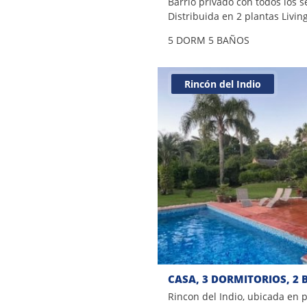
Barrio privado con todos los se
Distribuida en 2 plantas Livi
cocina definida, 5 dormitorios 
5 DORM
5 BAÑOS
toilette, dependencia de servi
lavadero, parrillero, piscina, 
con nuestros asesores
Rincón del Indio
Rincon del Indio, ubicada en 