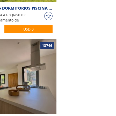
CASA RINCÓN DEL INDIO 5 DORMITORIOS PISCINA GARAGE
a a un paso de
rtamento de
e, 5 dormitorios
USD 0
n baño.
13746