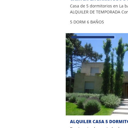
Casa de 5 dormitorios en La b
ALQUILER DE TEMPORADA Com
dormitorios 5 en suite -Piscin
5 DORM
6 BAÑOS
Amplia Cocina -Cocina con De
Lavadero Hermosa vista hacia 
mas información conversa con