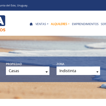
unta del Este, Uruguay.
VENTAS
ALQUILERES
EMPRENDIMIENTOS
SER
propiedad
zona
Casas
Indistinta