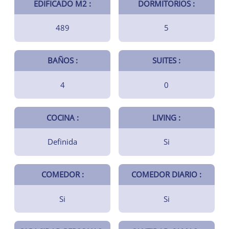
EDIFICADO M2 :
DORMITORIOS :
489
5
BAÑOS :
SUITES :
4
0
COCINA :
LIVING :
Definida
Si
COMEDOR :
COMEDOR DIARIO :
Si
Si