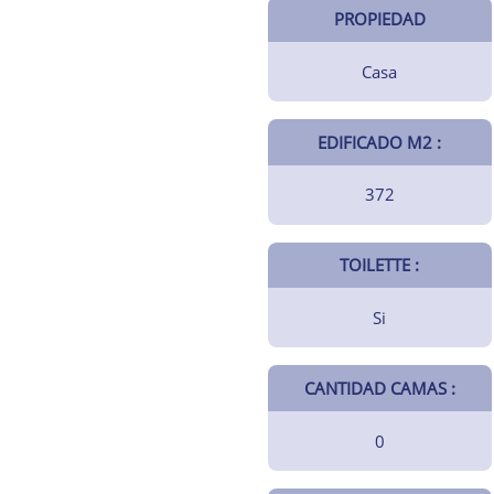
PROPIEDAD
Casa
EDIFICADO M2 :
372
TOILETTE :
Si
CANTIDAD CAMAS :
0