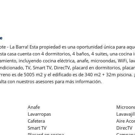
te
jote - La Barra! Esta propiedad es una oportunidad única para aq
ta casa cuenta con 4 dormitorios, 4 baños, 4 suites, una cocina 
miento, incluyendo cocina eléctrica, anafe, microondas, WiFi, lava
condicionado, TV, Smart TV, DirecTV, placard en dormitorios, plac
terreno es de 5005 m2 y el edificado es de 340 m2 + 32m piscina.
sulta con nuestros asesores para más información.
Anafe
Microon
Lavarropas
Lavavajil
Cafetera
Aire Aco
Smart TV
DirecTV
Placard en cocina
Campan