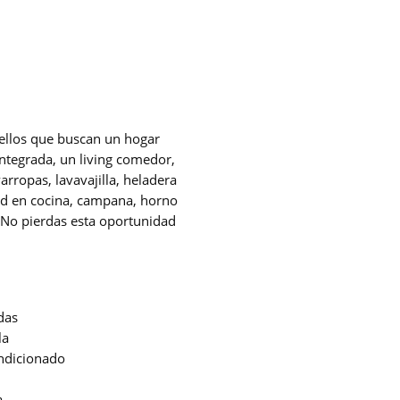
uellos que buscan un hogar
integrada, un living comedor,
rropas, lavavajilla, heladera
ard en cocina, campana, horno
 ¡No pierdas esta oportunidad
das
la
ndicionado
a