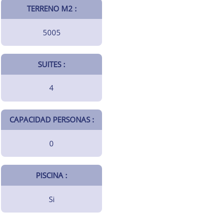
TERRENO M2 :
5005
SUITES :
4
CAPACIDAD PERSONAS :
0
PISCINA :
Si