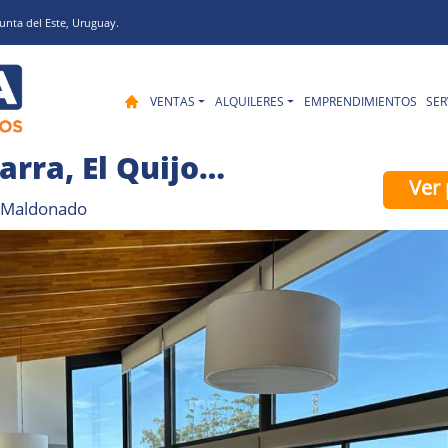
unta del Este, Uruguay.
VENTAS
ALQUILERES
EMPRENDIMIENTOS
SER
Casa en La Barra, El Quijote
Ver 
a, Maldonado