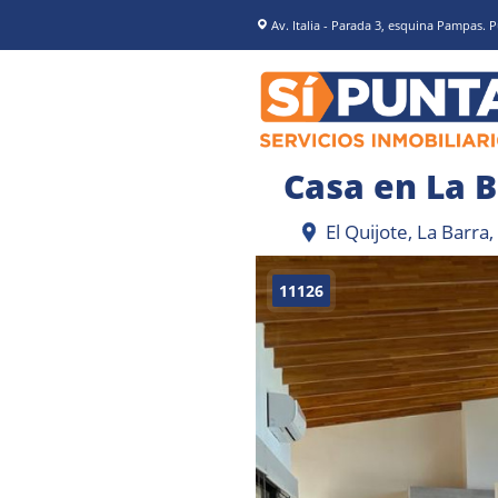
Av. Italia - Parada 3, esquina Pampas. P
El Quijote, La Barr
11126