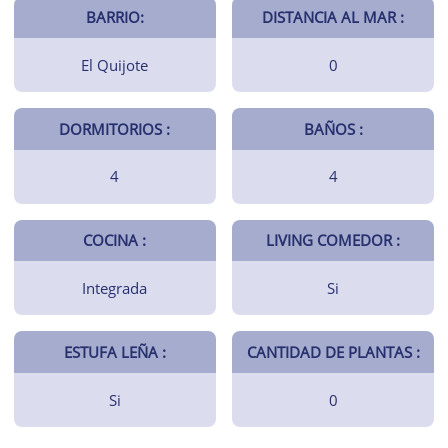
BARRIO:
DISTANCIA AL MAR :
El Quijote
0
DORMITORIOS :
BAÑOS :
4
4
COCINA :
LIVING COMEDOR :
Integrada
Si
ESTUFA LEÑA :
CANTIDAD DE PLANTAS :
Si
0