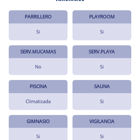
PARRILLERO
PLAYROOM
Si
Si
SERV.MUCAMAS
SERV.PLAYA
No
Si
PISCINA
SAUNA
Climatizada
Si
GIMNASIO
VIGILANCIA
Si
Si