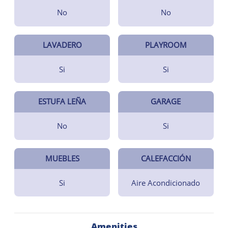
No
No
LAVADERO
PLAYROOM
Si
Si
ESTUFA LEÑA
GARAGE
No
Si
MUEBLES
CALEFACCIÓN
Si
Aire Acondicionado
Amenities