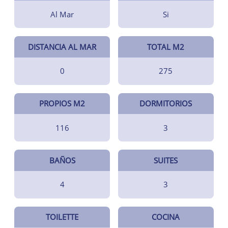
Al Mar
Si
DISTANCIA AL MAR
TOTAL M2
0
275
PROPIOS M2
DORMITORIOS
116
3
BAÑOS
SUITES
4
3
TOILETTE
COCINA