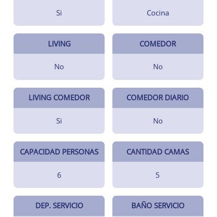
Si
Cocina
LIVING
COMEDOR
No
No
LIVING COMEDOR
COMEDOR DIARIO
Si
No
CAPACIDAD PERSONAS
CANTIDAD CAMAS
6
5
DEP. SERVICIO
BAÑO SERVICIO