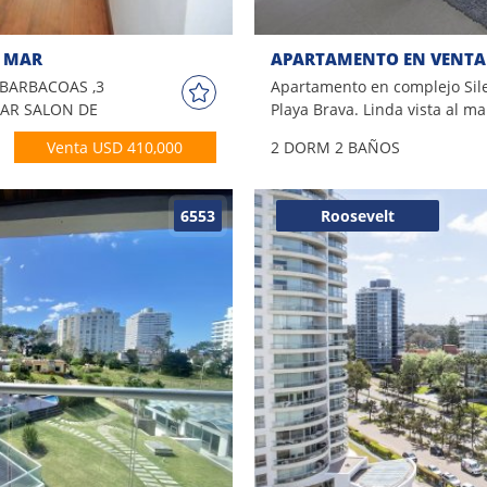
L MAR
 BARBACOAS ,3
Apartamento en complejo Sile
BAR SALON DE
Playa Brava. Linda vista al ma
disfrutar de sus vacaciones en
Venta USD 410,000
2 DORM
2 BAÑOS
complejo cuenta con piscina 
Comodidades: - Living comedo
abierta - Toilettes - Cocina - 
6553
Roosevelt
suite) - 2 Baños Amenities: Pi
Climatizada, piscina abierta, 
de lectura, playroom, serv. d
de tennis, jardines parquiza
golf y salón de fiestas