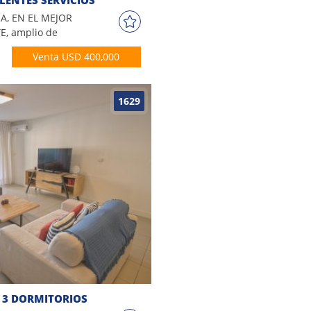
, EN EL MEJOR
, amplio de
mitorios con 2
Venta USD 400,000
dor, terraza ,
vadero,
1629
 3 DORMITORIOS