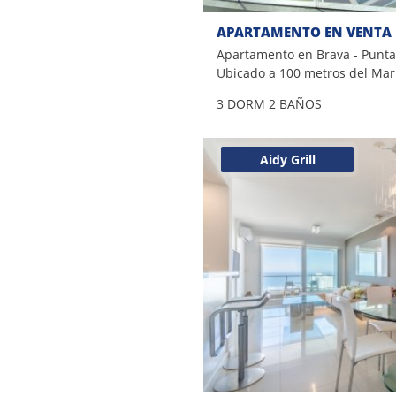
APARTAMENTO EN VENTA
Apartamento en Brava - Punta
Ubicado a 100 metros del Mar
Dormitorios 2 Baños 2 Suites 
3 DORM
2 BAÑOS
para 6 personas , 5 camas Coci
Living , Comedor , Living Come
125 m2 Gastos comunes no inc
Aidy Grill
alquiler anual Consulte con n
asesores.