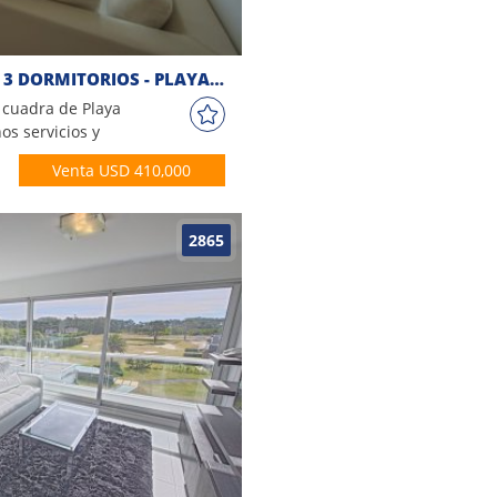
APARTAMENTO EN VENTA 3 DORMITORIOS - PLAYA MANSA
 cuadra de Playa
os servicios y
ades: - Living -
Venta USD 410,000
n lavadero - 3
ños - Garaje
na Climatizada -
2865
Gimnasio -
. Playa -